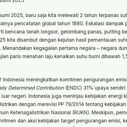
i bumi 2025
 bumi 2025, baru saja kita melewati 2 tahun terpanas 
lainya pencatatan global tahun 1880. Eskalasi dampak 
ti bencana tanah longsor, gelombang panas, putting bel
25 kita disambut dengan kejutan hasil pemantauan suhu
֯c. Menandakan kegagalan pertama negara – negara du
jian paris menahan laju kenaikan suhu bumi dibawah 1,5
2 Indonesia meningkatkan komitmen pengurangan emisi
lly Determined Contribution
(ENDC) 31% upaya sendiri
luar negeri. Indonesia juga meninjau kebijakan energi
listrikan dengan merevisi PP 79/2014 tentang kebijakan
m Ketenagalistrikan Nasional (RUKN). Meskipun, peme
itmen dan aksi kebijakan target pengurangan emisi, 