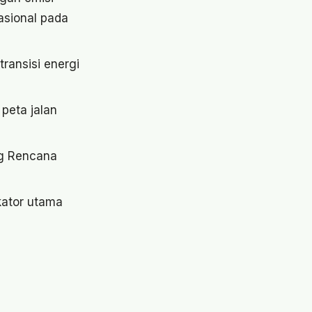
asional pada
ansisi energi
eta jalan
g Rencana
kator utama