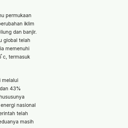
suhu permukaan
perubahan iklim
iung dan banjir.
 global telah
nia memenuhi
֯ c, termasuk
 melalui
 dan 43%
 khususunya
 energi nasional
rintah telah
keduanya masih