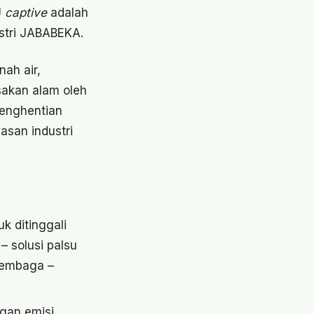
U
captive
adalah
stri JABABEKA.
ah air,
akan alam oleh
penghentian
asan industri
 ditinggali
– solusi palsu
Lembaga –
gan emisi