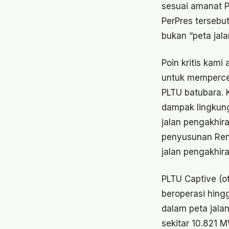
sesuai amanat P
PerPres tersebu
bukan “peta jala
Poin kritis kam
untuk mempercep
PLTU batubara. 
dampak lingkung
jalan pengakhir
penyusunan Renc
jalan pengakhir
PLTU Captive (o
beroperasi hin
dalam peta jala
sekitar 10.821 