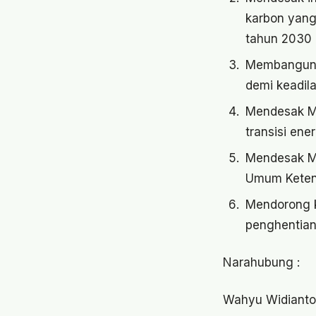
karbon yang
tahun 2030 
Membangun k
demi keadil
Mendesak M
transisi ene
Mendesak M
Umum Ketena
Mendorong k
penghentian
Narahubung :
Wahyu Widianto