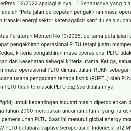
erPres 112/2022 apalagi isinya….”. Seharusnya yang d
t adalah “Peta jalan percepatan pengakhiran masa oper
n transisi energi sektor ketenagalistrikan” itu saja suda
i atas Peraturan Menteri No 10/2025, pertama peta jala
at pengakhiran operasional PLTU tetapi justru mempe
Kedua, kriteria pengakhiran masa operasional PLTU tida
an dan Kesehatan sebagai kriteria utama. Ketiga, seha
an masa operasional PLTU dimuat dalam RUKN sebagai 
ana usaha pengadaan tenaga listrik (RUPTL) oleh PLN
an PLTU tidak termasuk PLTU
captive
didalamnya.
ffgrid) untuk kepentingan industri masih diperbolehkan
gga tahun 2050 merupakan ancaman utama yang harus 
n pemensiunan PLTU. Saat ini menurut global energy mo
MW PLTU batubara captive beroperasi di Indonesia 512 