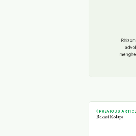
Rhizoma
advok
menghent
PREVIOUS ARTIC
Bekasi Kolaps