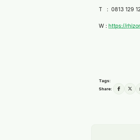
T : 0813 129 1
W :
https://rhiz
Tags:
Share: