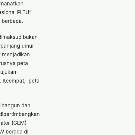
iamanatkan
asional PLTU”
h berbeda.
n dimaksud bukan
rpanjang umur
k menjadikan
rusnya peta
rujukan
. Keempat, peta
 dibangun dan
dipertimbangkan
nitor (GEM)
MW berada di