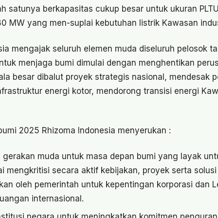
ah satunya berkapasitas cukup besar untuk ukuran PLT
0 MW yang men-suplai kebutuhan listrik Kawasan indu
ia mengajak seluruh elemen muda diseluruh pelosok tan
ntuk menjaga bumi dimulai dengan menghentikan perus
la besar dibalut proyek strategis nasional, mendesak 
rastruktur energi kotor, mendorong transisi energi Kaw
 bumi 2025 Rhizoma Indonesia menyerukan :
erakan muda untuk masa depan bumi yang layak untuk
 mengkritisi secara aktif kebijakan, proyek serta solusi 
nkan oleh pemerintah untuk kepentingan korporasi dan 
angan internasional.
stitusi negara untuk meningkatkan komitmen penguran