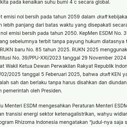
ta pada kenaikan suhu bumi 4 ֯c secara global.
t emisi nol bersih pada tahun 2059 dalam
draft
kebijaka
n lebih panjang dari batas waktu yang disepakati secara
nol emisi bersih pada tahun 2050. KepMen ESDM No. 3
ng sebelumnya terbit tanpa payung hukum diatasnya t
 RUKN baru No. 85 tahun 2025. RUKN 2025 menggunak
itusi No. 39/PPU-XXI/2023 tanggal 29 November 2024 
t Wakil Ketua Dewan Perwakilan Rakyat Republik Indo
/02/2025 tanggal 5 Feberuari 2025, bahwa
draft
KEN ya
dalah sah dan berlaku tanpa harus disahkan dan diund
n pemerintah oleh Presiden.
lalu Menteri ESDM mengesahkan Peraturan Menteri ESD
an transisi energi sektor ketenagalistrikan, wahyu widi
ogram Rhizoma Indonesia mengatakan “judul-nya saja s