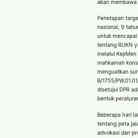
akan membawa ki
Penetapan targe
nasional, 9 tahu
untuk mencapai 
tentang RUKN ya
melalui KepMen
mahkamah konst
menguatkan sura
B/1755/PW.01.01
disetujui DPR a
bentuk peratura
Beberapa hari 
tentang peta jal
advokasi dan pr