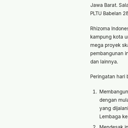
Jawa Barat. Sal
PLTU Babelan 28
Rhizoma Indones
kampung kota u
mega proyek ska
pembangunan inf
dan lainnya.
Peringatan hari
Membangun g
dengan mulai
yang dijala
Lembaga keu
Mendesak in