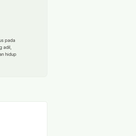
kus pada
 adil,
tan hidup