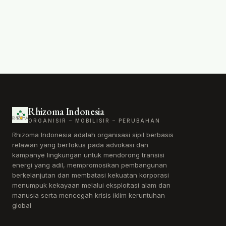
Rhizoma Indonesia
ORGANISIR – MOBILISIR – PERUBAHAN
Rhizoma Indonesia adalah organisasi sipil berbasis
relawan yang berfokus pada advokasi dan
kampanye lingkungan untuk mendorong transisi
energi yang adil, mempromosikan pembangunan
berkelanjutan dan membatasi kekuatan korporasi
menumpuk kekayaan melalui eksploitasi alam dan
manusia serta mencegah krisis iklim keruntuhan
global