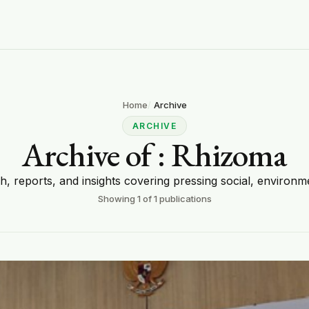
Home
Archive
ARCHIVE
Archive of
: Rhizoma
ch, reports, and insights covering pressing social, environme
Showing
1
of
1
publications