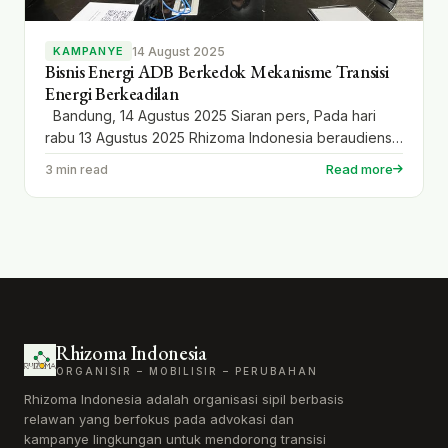
14 August 2025
KAMPANYE
Bisnis Energi ADB Berkedok Mekanisme Transisi
Energi Berkeadilan
Bandung, 14 Agustus 2025 Siaran pers, Pada hari
rabu 13 Agustus 2025 Rhizoma Indonesia beraudiensi
dengan pihak Bank Pembangunan Asia (ADB) yang
Read more
3 min read
diterima oleh senior climate change specialist energy
sector ADB dan tim di Kantor Perwakilan Indonesia di
Jakarta. Pertemuan tersebut bertujuan untuk
menyampaikan secara langsung ringkasan kebijakan
terkait rencana pemberian pinjaman ADB senilai […]
Rhizoma Indonesia
ORGANISIR – MOBILISIR – PERUBAHAN
Rhizoma Indonesia adalah organisasi sipil berbasis
relawan yang berfokus pada advokasi dan
kampanye lingkungan untuk mendorong transisi