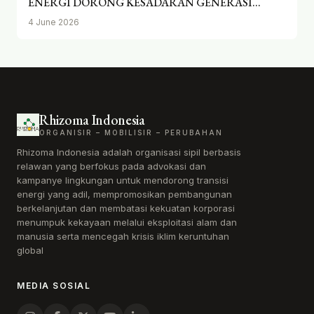
ENERGI DORONG KESADARAN GENERASI
MUDA CILACAP TERHADAP PEMBANGUNAN
4 June 2026
BERKELANJUTAN
Rhizoma Indonesia
ORGANISIR – MOBILISIR – PERUBAHAN
Rhizoma Indonesia adalah organisasi sipil berbasis
relawan yang berfokus pada advokasi dan
kampanye lingkungan untuk mendorong transisi
energi yang adil, mempromosikan pembangunan
berkelanjutan dan membatasi kekuatan korporasi
menumpuk kekayaan melalui eksploitasi alam dan
manusia serta mencegah krisis iklim keruntuhan
global
MEDIA SOSIAL