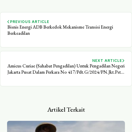
PREVIOUS ARTICLE
Bisnis Energi ADB Berkedok Mekanisme Transisi Energi
Berkeadilan
NEXT ARTICLE
Amicus Curiae (Sahabat Pengadilan) Untuk Pengadilan Negeri
Jakarta Pusat Dalam Perkara No 417/Pdt.G/2024/PN.Jkt.Pst
atas nama Dhiccy Sandewa (terdakwa I). Ajat Sudrajat
(terdakwa II). Leo Yoga Pranata (terdakwa III). Lembaga
Perlindungan Konsumen Swadaya Masyarakat (terdakwa IV).
Artikel Terkait