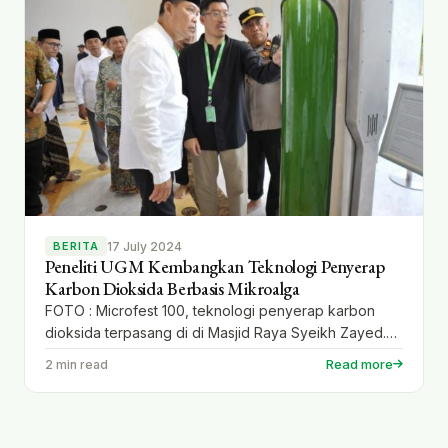
17 July 2024
BERITA
Peneliti UGM Kembangkan Teknologi Penyerap
Karbon Dioksida Berbasis Mikroalga
FOTO : Microfest 100, teknologi penyerap karbon
dioksida terpasang di di Masjid Raya Syeikh Zayed.
Dok. UGM RHIZOMA – Mikroalga dikenal memiliki
Read more
2 min read
kemampuannya menyerap karbon dioksida atau CO2.
Jenis tumbuhan renik yang berukuran mikroskopik ini
mudah bertahan hidup di daerah berpolusi, suhu
ekstrem, bahkan udara beracun. Kemampuanya