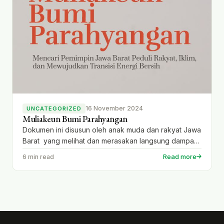
16 November 2024
UNCATEGORIZED
Muliakeun Bumi Parahyangan
Dokumen ini disusun oleh anak muda dan rakyat Jawa
Barat yang melihat dan merasakan langsung dampak
perubahan iklim. Kami berharap Gubernur Jawa Barat
Read more
6 min read
mendatang memiliki komitmen kuat untuk melindungi
keselamatan rakyat dan kelestarian lingkungan,
mengingat tantangan berat yang dihadapi yaitu
ancaman pemanasan global dan perubahan iklim.
Dengan komitmen nyata dari pemimpin yang baru,
anak muda […]