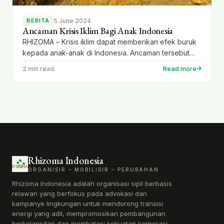
5 June 2024
BERITA
Ancaman Krisis Iklim Bagi Anak Indonesia
RHIZOMA – Krisis iklim dapat memberikan efek buruk
kepada anak-anak di Indonesia. Ancaman tersebut
berpengaruh pada hak kelangsungan hidup, tumbuh
Read more
2 min read
kembang dan perlindungan Dalam kajian cepat Save
the Children Indonesia pada November 2023
memaparkan, kekeringan berdampak pada
kesehatan, gangguan pada pendidikan anak. Selain
itu juga mengancam kehidupan sehari-hari
masyarakat. Kajian ini dilakukan di tiga kabupaten […]
Rhizoma Indonesia
ORGANISIR – MOBILISIR – PERUBAHAN
Rhizoma Indonesia adalah organisasi sipil berbasis
relawan yang berfokus pada advokasi dan
kampanye lingkungan untuk mendorong transisi
energi yang adil, mempromosikan pembangunan
berkelanjutan dan membatasi kekuatan korporasi