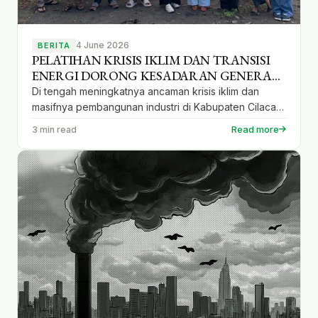
4 June 2026
BERITA
PELATIHAN KRISIS IKLIM DAN TRANSISI
ENERGI DORONG KESADARAN GENERASI
MUDA CILACAP TERHADAP
Di tengah meningkatnya ancaman krisis iklim dan
PEMBANGUNAN BERKELANJUTAN
masifnya pembangunan industri di Kabupaten Cilacap,
puluhan mahasiswa, pelajar, komunitas, dan kelompok
Read more
3 min read
masyarakat sipil berkumpul dalam Pelatihan Krisis Iklim
dan Transisi Energi yang diselenggarakan oleh
Rhizoma Indonesia bersama LBH Yogyakarta dan
WALHI Jawa Tengah pada 23–24 Mei 2026 di Dusun
Winong, Cilacap. Kegiatan ini hadir sebagai ruang
belajar […]