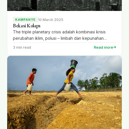
10 March 2025
KAMPANYE
Bekasi Kolaps
The triple planetary crisis adalah kombinasi krisis
perubahan iklim, polusi – limbah dan kepunahan
biodiversitas (krisis ekologi). Ketiga nya saling
Read more
3 min read
memperkuat, berkaitan dan terjadi secara bersamaan
yang menjadi ancaman serius keberlanjutan planet
tempat tinggal kita. Situasi tersebut sedang
berlangsung disejumlah daerah di Indonesia termasuk
wilayah Bekasi Raya. Bekasi Raya meliputi Kota Bekasi
dengan luas wilayah […]