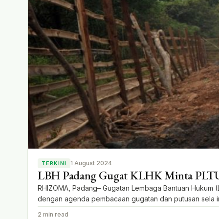
1 August 2024
TERKINI
LBH Padang Gugat KLHK Minta PLTU 
RHIZOMA, Padang– Gugatan Lembaga Bantuan Hukum (LB
dengan agenda pembacaan gugatan dan putusan sela ini
memberikan putusan sela dengan menjadikan PT. PLN (Pe
2 min read