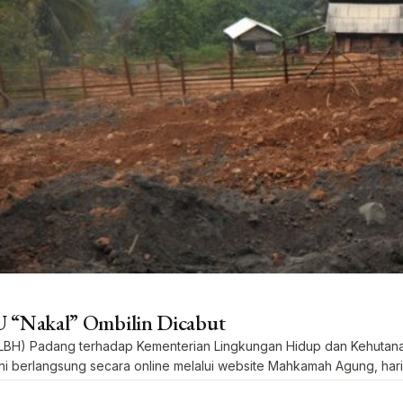
“Nakal” Ombilin Dicabut
H) Padang terhadap Kementerian Lingkungan Hidup dan Kehutana
 berlangsung secara online melalui website Mahkamah Agung, hari 
rsero) Sektor Ombilin menjadi penggugat intervensi. […]